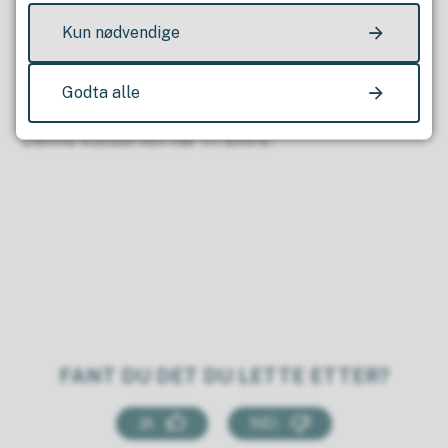
Albert Huaide Steinberger – Fiolin
Kun nødvendige
Kaat Schraepen – Bratsj
Igor Patsovskyi – Cello
Srdjana Jovanovic Gouka - Klaver
Godta alle
Denne konserten har fri entré.
FANT DU DET DU LETTE ETTER?
JA
NEI