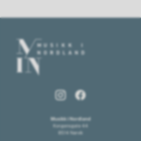
Musikk i Nordland
Kongensgate 44
8514 Narvik