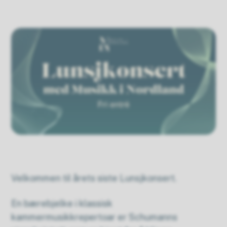
Velkommen til årets siste Lunsjkonsert.
En bærebjelke i klassisk
kammermusikkrepertoar er Schumanns