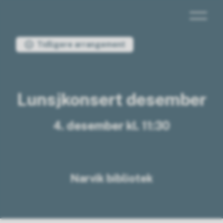
Musikk i Nordland
Du er her:
Tidligere arrangement
Lunsjkonsert desember
4. desember kl. 11:30
Narvik bibliotek