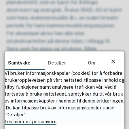
pianokvintett, som er kjent for å klinge
ekstrovert og energisk. Årene 1842–43 er kjent
som hans «kammermusikk år», en svært kreativ
periode for hans kammermusikkomposisjoner.
For eksempel skrev han alle sine
strykekvartetter på denne tiden, i tillegg til
flere verk for piano og strykere. Både
pianokvartetten og pianokvintetten krevde bare
Samtykke
Detaljer
Om
fem dager hver på å skisseres, og ytterligere to
uker på å ferdigstilles.
Vi bruker informasjonskapsler (cookies) for å forbedre
brukeropplevelsen på vårt nettsted, tilpasse innhold og
Repertoar:
tilby funksjoner samt analysere trafikken vår. Ved å
Pianokvintett i Eb-dur, op. 44 av Robert
fortsette å bruke nettstedet, samtykker du til vår bruk
av informasjonskapsler i henhold til denne erklæringen.
Schumann (1842)
Du kan tilpasse bruk av informasjonskapsler under
“Detaljer”.
Musikere:
Les mer om personvern
Ragna Rian – Fiolin