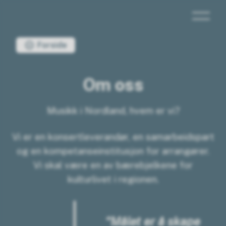
Musikk i Nordland
Du er her:
Forside
Om oss
Musikk i Nordland, hvem er vi?
Vi er en konsertleverandør, en samarbeidspart
og en kompetanseinstitusjon for arrangører.
Vi skal være en av bærebjelkene for
kulturlivet i regionen.
“Målet er å skape