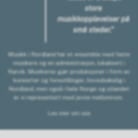
store
musikkopplevelser på
små steder.”
Musikk i Nordland har et ensemble med faste
musikere og en administrasjon, lokalisert i
Narvik. Musikerne gjør produksjoner i form av
konserter og forestillinger, hovedsakelig i
Nordland, men også i hele Norge og utlandet
er vi representert med jevne mellomrom.
Les mer om oss