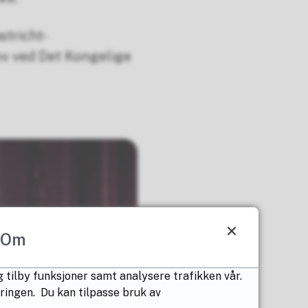
stricht-
ov ved Det Kongelige
Om
 tilby funksjoner samt analysere trafikken vår.
æringen. Du kan tilpasse bruk av