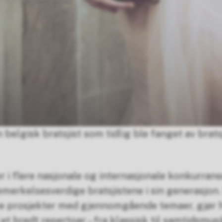
 belgisk bratsjist som tidlig ble fanget av bra
r i flere nasjonale og internasjonale konkurran
merkelsesverdige bratsjistene i sin generasjon
ve prosjekter med gjennomgående temaer, gjør h
et bredt repertoar – fra klassisk til samtidsmusi