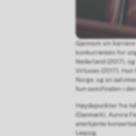
Gjennom sin karriere 
konkurransen for unge
Nederland (2017), og 
Virtuoso (2017). Hun 
Norge, og en sølvmed
hun semifinalen i de
Høydepunkter fra ti
(Danmark), Aurora Fes
anerkjente konserts
Leipzig.