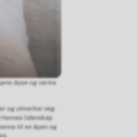
tsjens dype og varme
ser og utmerker seg
. Hennes lidenskap
enne til en åpen og
kk.