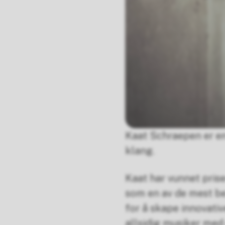
Kaat Schraepen er en
klang.
Kaat har vunnet prise
som en av de mest be
for å skape innovati
allsidig musiker med 