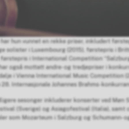
har hun vunnet en rekke priser, inkludert første
 solister i Luxembourg (2015), førstepris i Brit
førstepris i International Competition “Salzbur
har også mottatt andre- og tredjepriser i konkurr
alje i Vienna International Music Competition (
n 28. Internasjonale Johannes Brahms-konkurrans
dligere sesonger inkluderer konserter ved Mø
tival (Sverige) og Asiagofestival (Italia), samt
aler som Mozarteum i Salzburg og Schumann- o