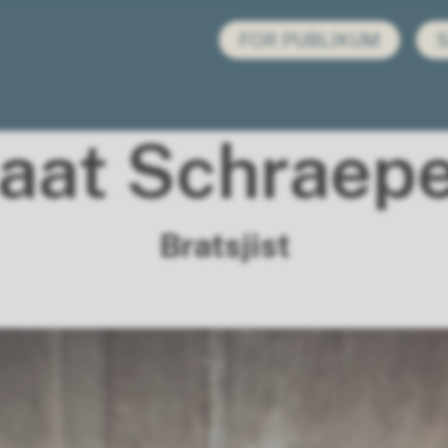
FOR PUBLIKUM
aat Schraep
Bratsjist