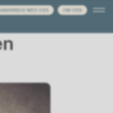
SAMARBEID MED OSS
OM OSS
en