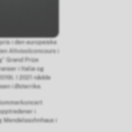
pris i den europeiske
ten Altvioolconcours i
g” Grand Prize
anser i Italia og
2019). I 2021 nådde
en i Østerrike.
n Sommerkoncert
 opptredener i
g Mendelssohnhaus i