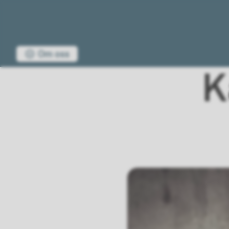
Musikk i Nordland
Du er her:
Om oss
K