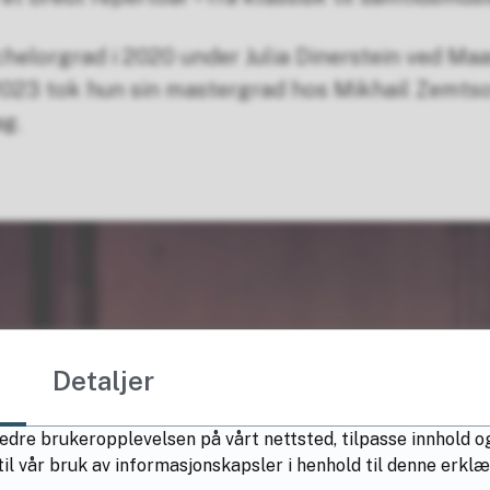
chelorgrad i 2020 under Julia Dinerstein ved Maa
 2023 tok hun sin mastergrad hos Mikhail Zemts
g.
Detaljer
edre brukeropplevelsen på vårt nettsted, tilpasse innhold og
il vår bruk av informasjonskapsler i henhold til denne erkl